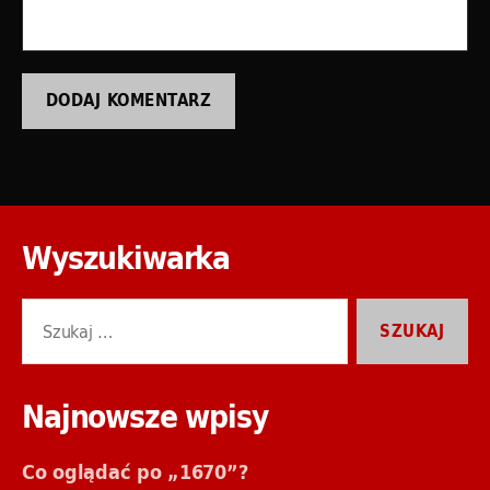
Wyszukiwarka
Szukaj:
Najnowsze wpisy
Co oglądać po „1670”?