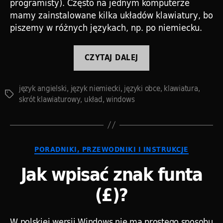
programisty). Często na jednym komputerze
mamy zainstalowane kilka układów klawiatury, bo
piszemy w różnych językach, np. po niemiecku.
„Przełączanie
CZYTAJ DALEJ
między
klawiaturami”
język angielski
,
język niemiecki
,
języki obce
,
klawiatura
,
Tagi
skrót klawiaturowy
,
układ
,
windows
Kategorie
PORADNIKI, PRZEWODNIKI I INSTRUKCJE
Jak wpisać znak funta
(£)?
W polskiej wersji Windows nie ma prostego sposobu