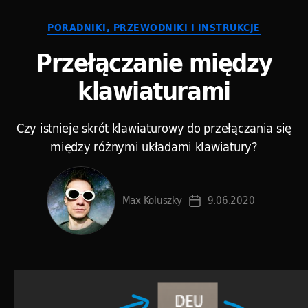
Kategorie
PORADNIKI, PRZEWODNIKI I INSTRUKCJE
Przełączanie między
klawiaturami
Czy istnieje skrót klawiaturowy do przełączania się
między różnymi układami klawiatury?
Max Koluszky
9.06.2020
Data
wpisu