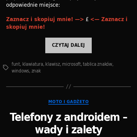
odpowiednie miejsce:
£
Zaznacz i skopiuj mnie! —>
<— Zaznacz i
skopiuj mnie!
„Jak
CZYTAJ DALEJ
wpisać
znak
funt
,
klawiatura
,
klawisz
,
microsoft
,
tablica znaków
,
funta
Tagi
windows
,
znak
(£)?”
Kategorie
MOTO I GADŻETO
Telefony z androidem –
wady i zalety