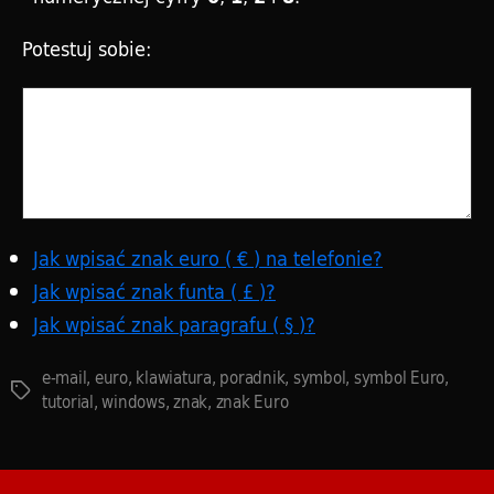
Potestuj sobie:
Jak wpisać znak euro ( € ) na telefonie?
Jak wpisać znak funta ( £ )?
Jak wpisać znak paragrafu ( § )?
e-mail
,
euro
,
klawiatura
,
poradnik
,
symbol
,
symbol Euro
,
Tagi
tutorial
,
windows
,
znak
,
znak Euro