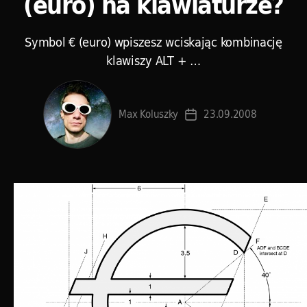
(euro) na klawiaturze?
Symbol € (euro) wpiszesz wciskając kombinację
klawiszy ALT + …
Max Koluszky
23.09.2008
Data
wpisu