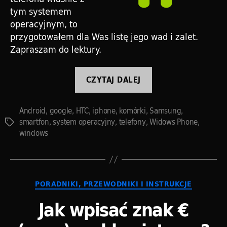
tym systemem
operacyjnym, to
przygotowałem dla Was listę jego wad i zalet.
Zapraszam do lektury.
„Telefony
CZYTAJ DALEJ
z
androidem
Android
,
google
,
HTC
,
iphone
,
komórki
,
Samsung
,
–
smartfon
,
system operacyjny
,
telefony
,
Widows Phone
,
Tagi
wady
windows
i
zalety”
Kategorie
PORADNIKI, PRZEWODNIKI I INSTRUKCJE
Jak wpisać znak €