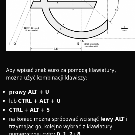
Aby wpisać znak euro za pomocą klawiatury,
można użyć kombinacji klawiszy:
prawy ALT + U
lub
CTRL + ALT + U
+
+
CTRL
ALT
5
na koniec można spróbować wcisnąć
i
lewy ALT
trzymając go, kolejno wybrać z klawiatury
numerycznej cyfry
,
,
i
.
0
1
2
8