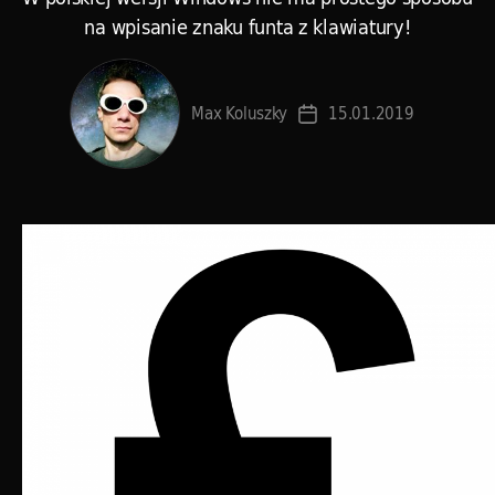
na wpisanie znaku funta z klawiatury!
Max Koluszky
15.01.2019
Data
wpisu