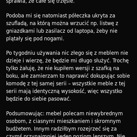
sprawia, że całe się trzęsie.
Podoba mi się natomiast półeczka ukryta za
szufladą, na którą można wrzucić np. listwę z
gniazdkami lub zasilacz od laptopa, żeby nie
plątały się pod nogami.
Po tygodniu używania nic złego się z meblem nie
dzieje i wierzę, że będzie mi długo służyć. Trochę
tylko żałuję, że nie kupiłem wersji z szafką na
boku, ale zamierzam to naprawić dokupując sobie
komodę z tej samej serii – wszystkie meble z tej
serii mają identyczną wysokość, więc wszystko
będzie do siebie pasować.
Podsumowując: mebel polecam niewybrednym
osobom, z ciasnymi mieszkaniem i skromnym
budżetem. Innym radziłbym rozejrzeć się za
czymś przynajmniej jeden poziom lepszym. Nie