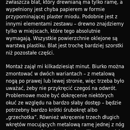
zwłaszcza blat, który drewnianą ma tylko ramę, a
wypełniony jest chyba papierem w formie
przypominającej plaster miodu. Podobnie jest z
innymi elementami zestawu – drewno znajdziemy
tylko w miejscach, które tego absolutnie
wymagają. Wszystkie powierzchnie oklejone są
warstwą plastiku. Blat jest trochę bardziej szorstki
niż pozostałe części.
Montaż zajął mi kilkadziesiąt minut. Biurko można
zmontować w dwóch wariantach – z metalową
nogą po prawej lub lewej stronie, więc trzeba było
uważać, żeby nie przykręcić czegoś na odwrót.
Problemowe może być dokręcenie niektórych
okuć ze względu na bardzo słaby dostęp – będzie
potrzebny bardzo krótki śrubokręt albo
„grzechotka”. Również wkręcenie trzech długich
wkrętów mocujących metalową ramę jednej z nóg