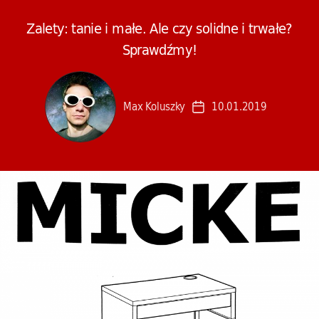
Zalety: tanie i małe. Ale czy solidne i trwałe?
Sprawdźmy!
Max Koluszky
10.01.2019
Data
wpisu